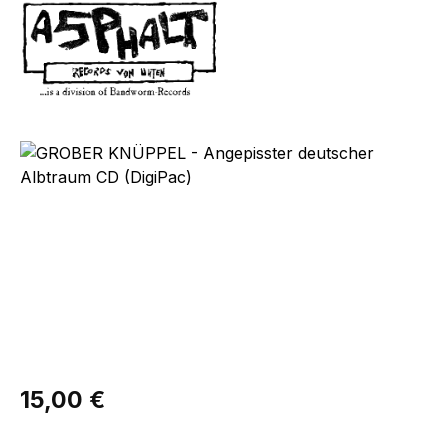
Bildergalerie überspringen
Regulärer Preis:
15,00 €