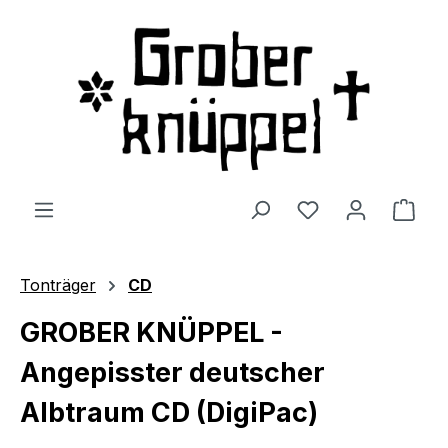
Zum Hauptinhalt springen
Du hast 0 Produ
Ware
Tonträger
CD
GROBER KNÜPPEL -
Angepisster deutscher
Albtraum CD (DigiPac)