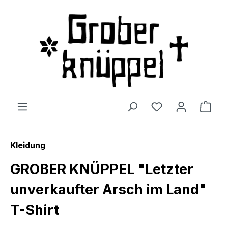
Zum Hauptinhalt springen
Du hast 0 Produ
Ware
Kleidung
GROBER KNÜPPEL "Letzter
unverkaufter Arsch im Land"
T-Shirt