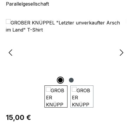
Parallelgesellschaft
Bildergalerie überspringen
Regulärer Preis:
15,00 €