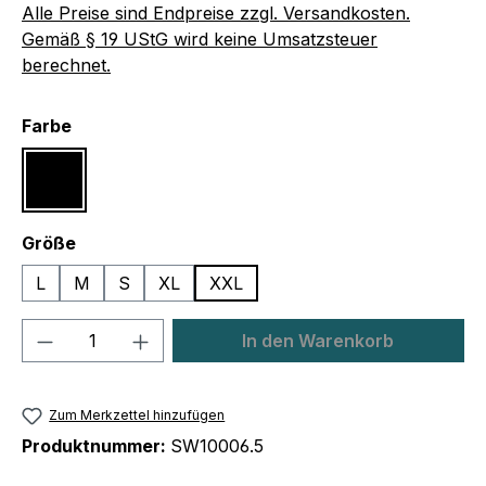
Alle Preise sind Endpreise zzgl. Versandkosten.
Gemäß § 19 UStG wird keine Umsatzsteuer
berechnet.
auswählen
Farbe
Schwarz
auswählen
Größe
L
M
S
XL
XXL
Produkt Anzahl: Gib den gewünschten We
In den Warenkorb
Zum Merkzettel hinzufügen
Produktnummer:
SW10006.5