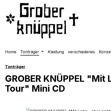
m Hauptinhalt springen
Zur Suche springen
Zur Hauptnavigation springen
Home
Tonträger
Kleidung
verschiedenes
Konze
Tonträger
GROBER KNÜPPEL "Mit Lie
Tour" Mini CD
Bildergalerie überspringen