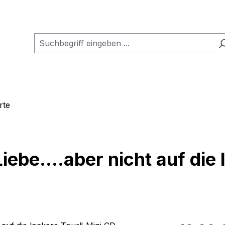
rte
be....aber nicht auf die 
Regulärer Pr