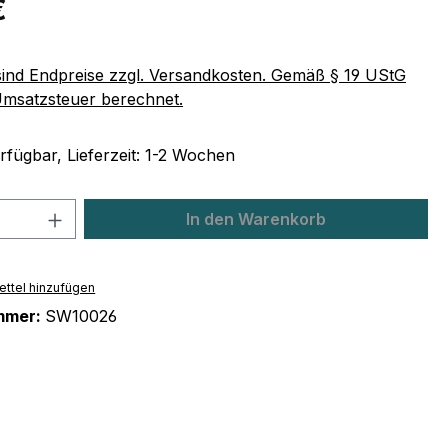
€
 sind Endpreise zzgl. Versandkosten. Gemäß § 19 UStG
Umsatzsteuer berechnet.
rfügbar, Lieferzeit: 1-2 Wochen
 Anzahl: Gib den gewünschten Wert ein 
In den Warenkorb
ttel hinzufügen
mmer:
SW10026