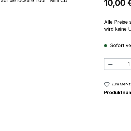
10,00 
Alle Preise
wird keine 
Sofort ve
Produkt
Zum Merkze
Produktnu