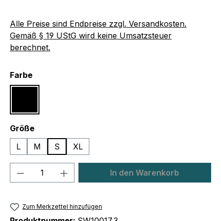
Alle Preise sind Endpreise zzgl. Versandkosten.
Gemäß § 19 UStG wird keine Umsatzsteuer
berechnet.
auswählen
Farbe
Schwarz
auswählen
Größe
L
M
S
XL
Produkt Anzahl: Gib den gewünschten We
In den Warenkorb
Zum Merkzettel hinzufügen
Produktnummer:
SW10017.3