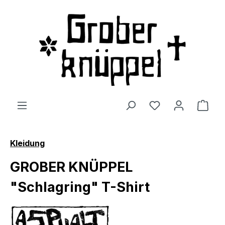
Zum Hauptinhalt springen
Du hast 0 Produ
Ware
Kleidung
GROBER KNÜPPEL
"Schlagring" T-Shirt