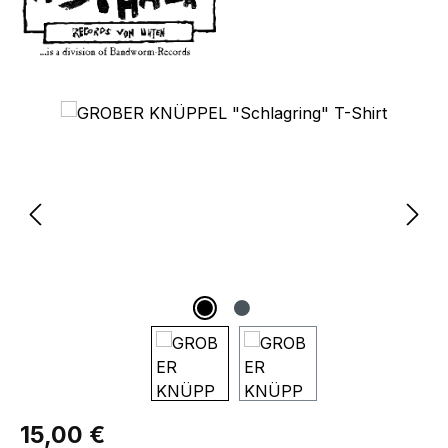
Bildergalerie überspringen
Regulärer Preis:
15,00 €