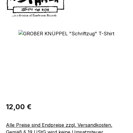
Bildergalerie überspringen
Regulärer Preis:
12,00 €
Alle Preise sind Endpreise zzgl. Versandkosten.
Gemäß § 19 UStG wird keine Umsatzsteuer