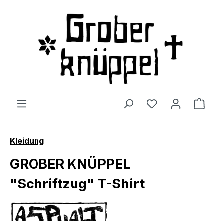
Zum Hauptinhalt springen
Du hast 0 Produ
Ware
Kleidung
GROBER KNÜPPEL
"Schriftzug" T-Shirt