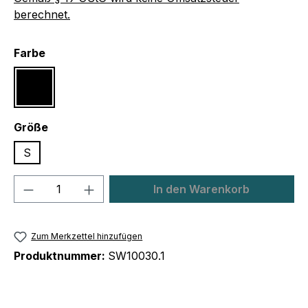
berechnet.
auswählen
Farbe
Schwarz
auswählen
Größe
S
Produkt Anzahl: Gib den gewünschten We
In den Warenkorb
Zum Merkzettel hinzufügen
Produktnummer:
SW10030.1