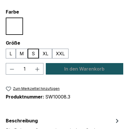
auswählen
Farbe
Weiß
auswählen
Größe
L
M
S
XL
XXL
Produkt Anzahl: Gib den gewünschten We
In den Warenkorb
Zum Merkzettel hinzufügen
Produktnummer:
SW10008.3
Beschreibung