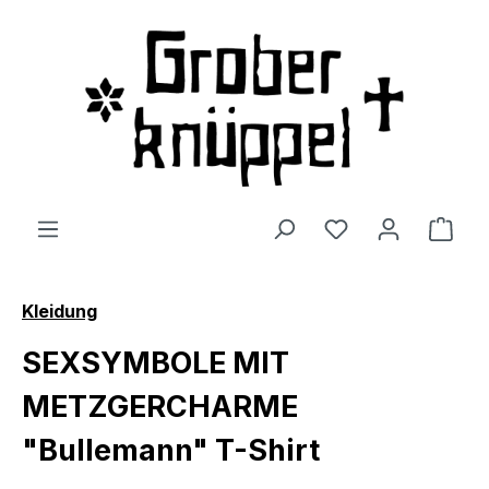
Zum Hauptinhalt springen
Du hast 0 Produ
Ware
Kleidung
SEXSYMBOLE MIT
METZGERCHARME
"Bullemann" T-Shirt