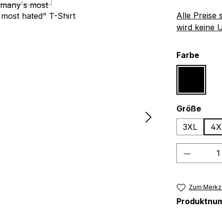
Alle Preise
wird keine 
ausw
Farbe
Schwar
ausw
Größe
3XL
4X
Produkt
Zum Merkze
Produktnu