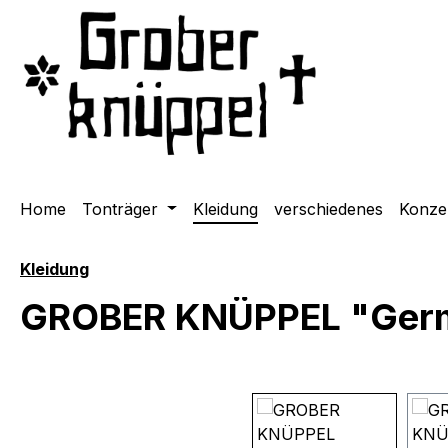
m Hauptinhalt springen
Zur Suche springen
Zur Hauptnavigation springen
Home
Tonträger
Kleidung
verschiedenes
Konze
Kleidung
GROBER KNÜPPEL "Germa
Bildergalerie überspringen