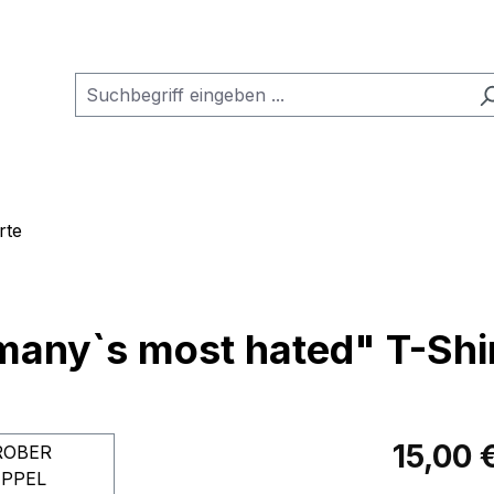
rte
ny`s most hated" T-Shi
Regulärer Pr
15,00 