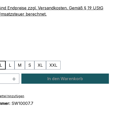
 sind Endpreise zzgl. Versandkosten. Gemäß § 19 UStG
Umsatzsteuer berechnet.
ählen
z
ählen
L
L
M
S
XL
XXL
 Anzahl: Gib den gewünschten Wert ein 
In den Warenkorb
ttel hinzufügen
mmer:
SW10007.7