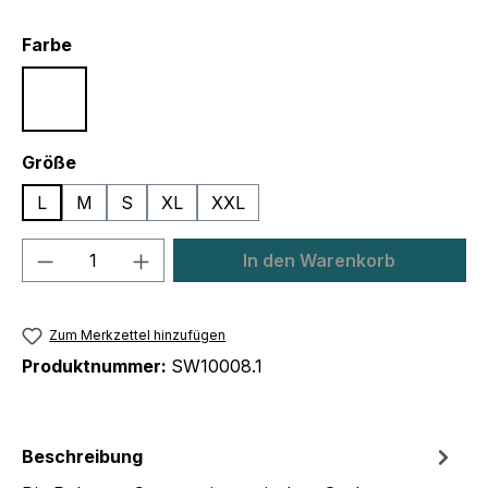
auswählen
Farbe
Weiß
auswählen
Größe
L
M
S
XL
XXL
Produkt Anzahl: Gib den gewünschten We
In den Warenkorb
Zum Merkzettel hinzufügen
Produktnummer:
SW10008.1
Beschreibung