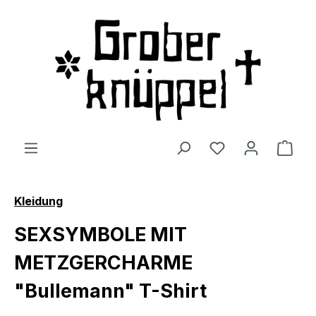
Zum Hauptinhalt springen
Du hast 0 Produ
Ware
Kleidung
SEXSYMBOLE MIT
METZGERCHARME
"Bullemann" T-Shirt