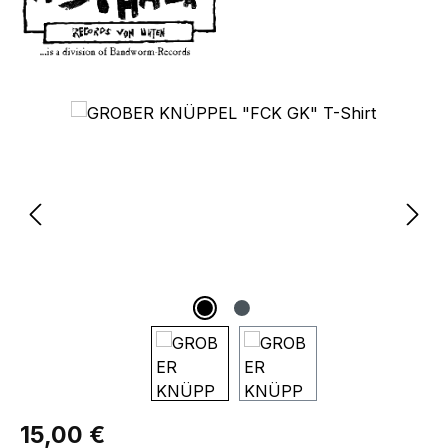
Bildergalerie überspringen
Regulärer Preis:
15,00 €