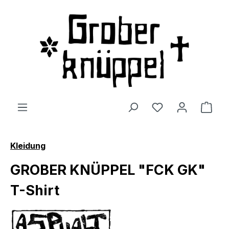
Zum Hauptinhalt springen
Du hast 0 Produ
Ware
Kleidung
GROBER KNÜPPEL "FCK GK"
T-Shirt