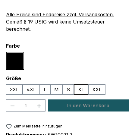
Alle Preise sind Endpreise zzgl. Versandkosten.
Gemäß § 19 UStG wird keine Umsatzsteuer
berechnet.
auswählen
Farbe
Schwarz
auswählen
Größe
3XL
4XL
L
M
S
XL
XXL
Produkt Anzahl: Gib den gewünschten We
In den Warenkorb
Zum Merkzettel hinzufügen
Produktnummer:
SW10021.2